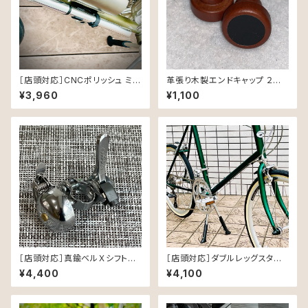
［店頭対応］CNCポリッシュ ミニ
革張り木製エンドキャップ ２個
ポンプ for MINIVELO
セット
¥3,960
¥1,100
［店頭対応］真鍮ベルＸシフトレ
［店頭対応］ダブルレッグスタン
バー
ド for BILLION
¥4,400
¥4,100