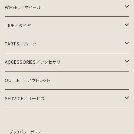
SG-1
CYCLE MAKES
BILLION MAKES
WHEEL／ホイール
SG-2
クロモリミニベロ
SG-1
フレーム & フォーク
手組ホイール
TIRE／タイヤ
SG-3
カーボンミニベロ
SG-2
ミニベロフレーム
完組ホイール
タイヤ
PARTS／パーツ
SG-4
SG-3
ミニベロフォーク
４５１タイヤ
リム
チューブ
パーツセット
ACCESSORIES／アクセサリ
SG-5
SG-4
ヘッドセット
４０６タイヤ
４５１チューブ
ハブ
チューブ小物
ハンドル
ライト
OUTLET／アウトレット
SG-6
SG-5
BBセット
４０６チューブ
ブルホーンバー
スポーク
バーテープ
リフレクター
SERVICE／サービス
SG-6
フラットバー
ニップル
グリップ
カギ
メンテナンス
ドロップバー
プライバシーポリシー
点検整備