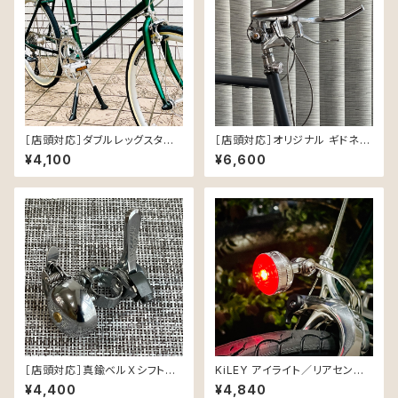
［店頭対応］ダブルレッグスタン
［店頭対応］オリジナル ギドネッ
ド for BILLION
トレバー＆ブルホーンバー セット
¥4,100
¥6,600
［店頭対応］真鍮ベルＸシフトレ
KiLEY アイライト／リアセンタ
バー
ー
¥4,400
¥4,840