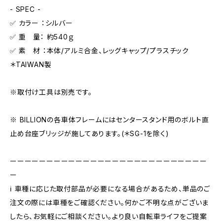
- SPEC -
✅ カラー ：シルバー
✅ 重 量： 約540ｇ
✅ 素 材 ：本体/アルミ合金、レッグキャップ/プラスチック
＊TAIWAN製
※取付け工具は別売です。
※ BILLIONの各車体フレームにはセンタースタンド用のボルト直
止め台座ブリッジが施してあります。(＊SG-1を除く)
ーーーーーーーーーーーーーーーーーーーーーーーーーーー
ー
ℹ️ 車種に応じた取付部品が必要になる場合があるため、単品のご
注文の際には車種をご確認ください。何かご不明な点がございま
したら、お気軽にご相談ください。より良い自転車ライフをご提案