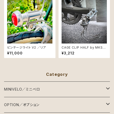
ビンテージライト V2 ／リア
CAGE CLIP HALF by MKS
／ ケージクリップハーフ
¥11,000
¥3,212
Category
MINIVELO／ミニベロ
BILLION MAKES
OPTION／オプション