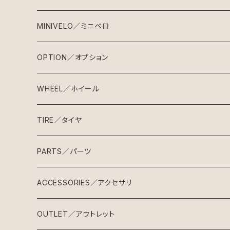
MINIVELO／ミニベロ
BILLION MAKES
OPTION／オプション
SG-1
CYCLE MAKES
BILLION MAKES
WHEEL／ホイール
SG-2
クロモリミニベロ
SG-1
フレーム & フォーク
手組ホイール
TIRE／タイヤ
SG-3
カーボンミニベロ
SG-2
ミニベロフレーム
完組ホイール
タイヤ
PARTS／パーツ
SG-4
SG-3
ミニベロフォーク
４５１タイヤ
リム
チューブ
パーツセット
ACCESSORIES／アクセサリ
SG-5
SG-4
ヘッドセット
４０６タイヤ
４５１チューブ
ハブ
チューブ小物
ハンドル
ライト
OUTLET／アウトレット