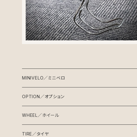
MINIVELO／ミニベロ
BILLION MAKES
OPTION／オプション
SG-1
CYCLE MAKES
BILLION MAKES
WHEEL／ホイール
SG-2
クロモリミニベロ
SG-1
フレーム & フォーク
手組ホイール
TIRE／タイヤ