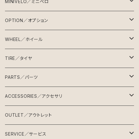
MINIVELO／ミニベロ
BILLION MAKES
OPTION／オプション
SG-1
CYCLE MAKES
BILLION MAKES
WHEEL／ホイール
SG-2
クロモリミニベロ
SG-1
フレーム & フォーク
手組ホイール
TIRE／タイヤ
SG-3
カーボンミニベロ
SG-2
ミニベロフレーム
完組ホイール
タイヤ
PARTS／パーツ
SG-4
SG-3
ミニベロフォーク
４５１タイヤ
リム
チューブ
パーツセット
ACCESSORIES／アクセサリ
SG-5
SG-4
ヘッドセット
４０６タイヤ
４５１チューブ
ハブ
チューブ小物
ハンドル
ライト
OUTLET／アウトレット
SG-6
SG-5
BBセット
４０６チューブ
ブルホーンバー
スポーク
バーテープ
リフレクター
SERVICE／サービス